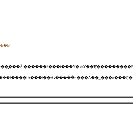
E�B
����@�`�A�΂��܂���A�R���́BOEM�ŃJ�����͍���Ă܂������ǎ�͏��i�̐��