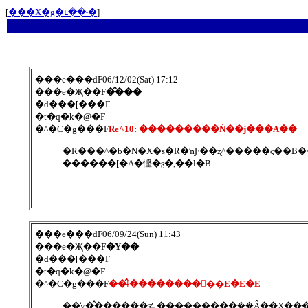
[
���X�g�ւ��ǂ�
]
���e���ԁF06/12/02(Sat) 17:12
���e�Җ��F
�̂���
�d���[���F
�t�q�k�@�F
�^�C�g���F
Re^10: ���������Ń��j���A��
������[�A�悭�ʂ�܂��l�B
���e���ԁF06/09/24(Sun) 11:43
���e�Җ��F
�Y��
�d���[���F
�t�q�k�@�F
�^�C�g���F
��̂ǂ��������񂾂��E�E�E