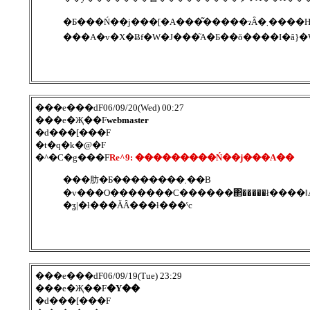
�Ƃ���Ń��j���[�A���͂�����ɂȂ�܂����
���A�v�X�Ƀf�W�J���֘A�Ƃ��ŏ����I�ȃ}�
���e���ԁF06/09/20(Wed) 00:27
���e�Җ��F
webmaster
�d���[���F
�t�q�k�@�F
�^�C�g���F
Re^9: ���������Ń��j���A��
���肪�Ƃ��������܂��B
�v���O�������C������΂�����ł����ǁ
�ʓ|�ł���ĂȂ���ł���ˁc
���e���ԁF06/09/19(Tue) 23:29
���e�Җ��F
�Y��
�d���[���F