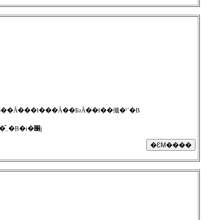
Y�𑼎Ў��Ђ̂���������Ƃ��Ȃ���ł���Ȃ��ƂɂȂ��ł��傤�ˁ`�B
�E���g�̃{�f�B���V���i�Ƃ��ďo�����݂����ł����ǁA���ǂ��ɂႠ�����o���Ă��_���o���Ԓ��̂܂܂�B�i�΁j