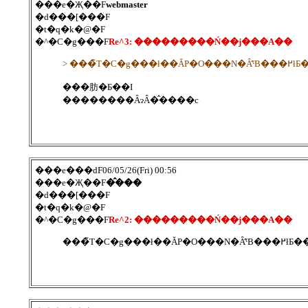
���e�Җ��F
webmaster
�d���[���F
�t�q�k�@�F
�^�C�g���F
Re^3: ���������Ń��j���A��
> ���̃T�C�g���ł��ĂP
���肪�Ƃ��I
��������ȂɂȂ�̂����c
���e���ԁF06/05/26(Fri) 00:56
���e�Җ��F
�̂���
�d���[���F
�t�q�k�@�F
�^�C�g���F
Re^2: ���������Ń��j���A��
���̃T�C�g���ł��ĂP�O���N�Ȃ̂