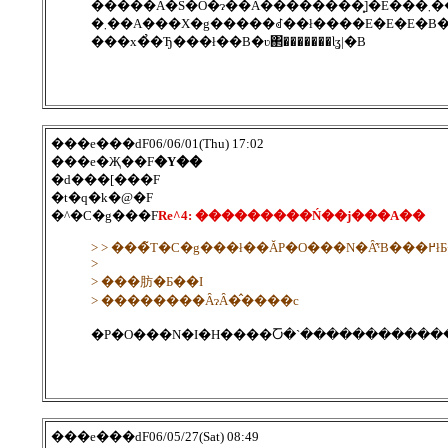
�����A�S�O
�܂��A���X�g�����ꂽ��ł����E�E�E�B�
���x�̉�Ђ͏���ł��B�ʋ΂�������Ɩʓ|�B
���e���ԁF06/06/01(Thu) 17:02
���e�Җ��F
�Y��
�d���[���F
�t�q�k�@�F
�^�C�g���F
Re^4: ���������Ń��j���A��
> > ���̃T�C
>
> ���肪�Ƃ��I
> ��������ȂɂȂ�̂����c
�P�O���N�I�H����Ⴀ�`������������
���e���ԁF06/05/27(Sat) 08:49