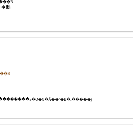
�ɂ��Ă��������͓]�E���܂����B
i�΁j
�g���ł��ĂP�O���N�Ȃ̂ˁB���߂łƂ��B
�������S�O�₵�Ȃ��`�B�i�����j