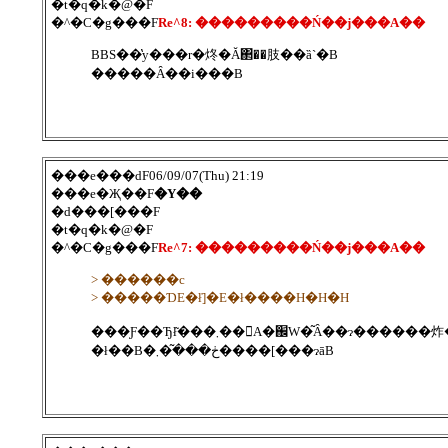
�t�q�k�@�F
�^�C�g���F
Re^8: ���������Ń��j���A��
BBS��̔y���r�炵�Ă΂��肢��ȁ`�B
�����Ȃ��i���B
���e���ԁF06/09/07(Thu) 21:19
���e�Җ��F
�Y��
�d���[���F
�t�q�k�@�F
�^�C�g���F
Re^7: ���������Ń��j���A��
> ������c
> �����ƊE�ł̓]�E�ł����H�H�H
���Ƒ��Ђł͂���܂��񂪁A�֌W�͂Ȃ��ɂ�
�ł��B�ڂ����͂܂����[���ɂāB