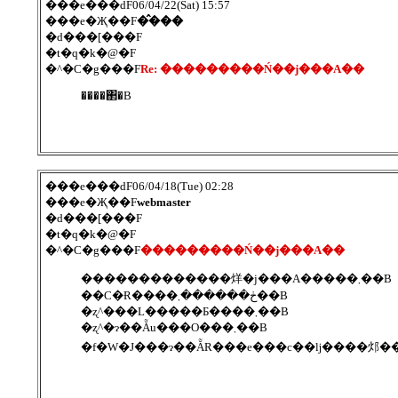
���e���ԁF06/04/22(Sat) 15:57
���e�Җ��F
�̂���
�d���[���F
�t�q�k�@�F
�^�C�g���F
Re: ���������Ń��j���A��
����΂�B
���e���ԁF06/04/18(Tue) 02:28
���e�Җ��F
webmaster
�d���[���F
�t�q�k�@�F
�^�C�g���F
���������Ń��j���A��
�������������烊�j���A�����܂��B
��C�Ɍ����ڂ������܂��B
�ʐ^���L�����Ƃ����܂��B
�ʐ^�ɂ��Ẵu���O���܂��B