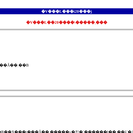
�V���L���i20���j
�V���L��20����\�����܂���
�R���^�b�N�X�s�R�ŉƑ��ʐ^�����ς��B���Ă��܂��B
��̔y�̂������킵���