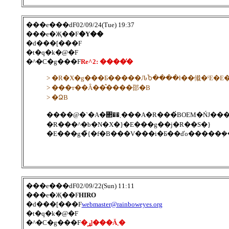
���e���ԁF02/09/24(Tue) 19:37
���e�Җ��F
�Y��
�d���[���F
�t�q�k�@�F
�^�C�g���F
Re^2: ����̒�
> �R�X�g���Ƃ�����ԈႦ����ł��傤�ˁE�E�
> ���т��Ȃ��̂����邵�B
> �ՁB
�R���^�b�N�X�}�E���g��j�R��S�}
���e���ԁF02/09/22(Sun) 11:11
���e�Җ��F
HIRO
�d���[���F
webmaster@rainboweyes.org
�t�q�k�@�F
�^�C�g���F
�ړ]���Ă܂�