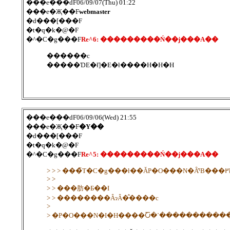
���e���ԁF06/09/07(Thu) 01:22
���e�Җ��F
webmaster
�d���[���F
�t�q�k�@�F
�^�C�g���F
Re^6: ���������Ń��j���A��
������c
�����ƊE�ł̓]�E�ł����H�H�H
���e���ԁF06/09/06(Wed) 21:55
���e�Җ��F
�Y��
�d���[���F
�t�q�k�@�F
�^�C�g���F
Re^5: ���������Ń��j���A��
> 
> >
> > ���肪�Ƃ��I
> > ��������ȂɂȂ�̂����c
>
> �P�O���N�I�H����Ⴀ�`����������