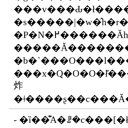
�s�����|�w�̂h�r�
�����Ă�������
�b�`���O���l��
���x�Q�O�O�ł̌��
炸
- �ȉ��͊֘A�ꗗ�c���[�ł