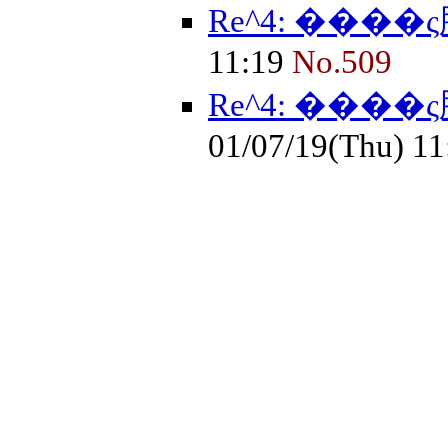
Re^4: ����
11:19
No.509
Re^4: ����
01/07/19(Thu) 1