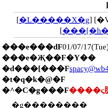
[
�L�����X�g
] [
[
���[�h
���e���ԁF
01/07/17(Tue
���e�Җ��F�Y��
�d���[���F
spacy@wb4.
�t�q�k�@�F
�^�C�g���F
����ς
�g��������